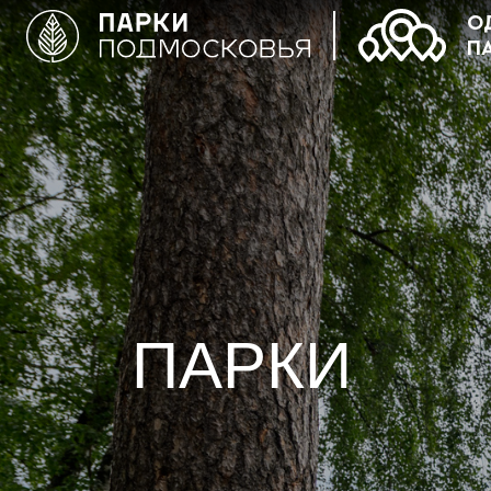
О
П
ПАРКИ