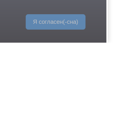
Я согласен(-сна)
Контакты
+7 495 128-02-06
dp@odinparki.ru
Политика обработки персональных
данных
Версия для слабовидящих