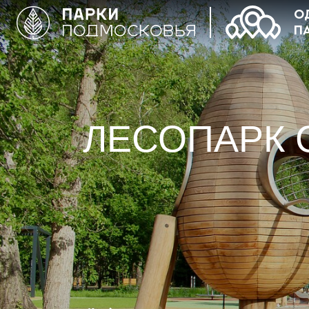
О
П
ЛЕСОПАРК 