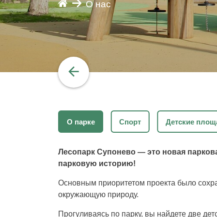
О нас
О парке
Спорт
Детские площ
Лесопарк Супонево — это новая паркова
парковую историю!
Основным приоритетом проекта было сохр
окружающую природу.
Прогуливаясь по парку, вы найдете две де