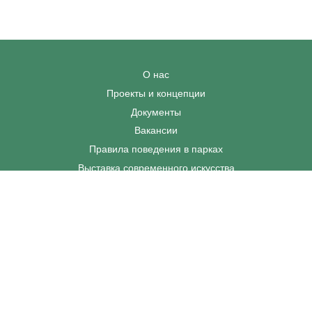
О нас
Проекты и концепции
Документы
Вакансии
Правила поведения в парках
Выставка современного искусства
Афиша
Парковки
Контакты
+7 495 128-02-06
dp@odinparki.ru
Политика обработки персональных данных
Версия для слабовидящих