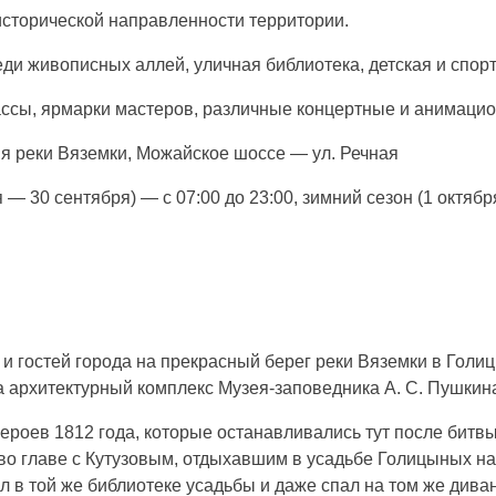
исторической направленности территории.
ди живописных аллей, уличная библиотека, детская и спор
лассы, ярмарки мастеров, различные концертные и анимаци
я реки Вяземки, Можайское шоссе — ул. Речная
 — 30 сентября) — с 07:00 до 23:00, зимний сезон (1 октябр
 и гостей города на прекрасный берег реки Вяземки в Голи
а архитектурный комплекс Музея-заповедника А. С. Пушкин
 героев 1812 года, которые останавливались тут после битв
во главе с Кутузовым, отдыхавшим в усадьбе Голицыных нап
 в той же библиотеке усадьбы и даже спал на том же диван