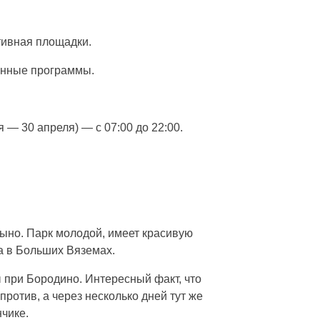
тивная площадки.
онные программы.
я — 30 апреля) — с 07:00 до 22:00.
цыно. Парк молодой, имеет красивую
а в Больших Вяземах.
ы при Бородино. Интересный факт, что
ротив, а через несколько дней тут же
чике.