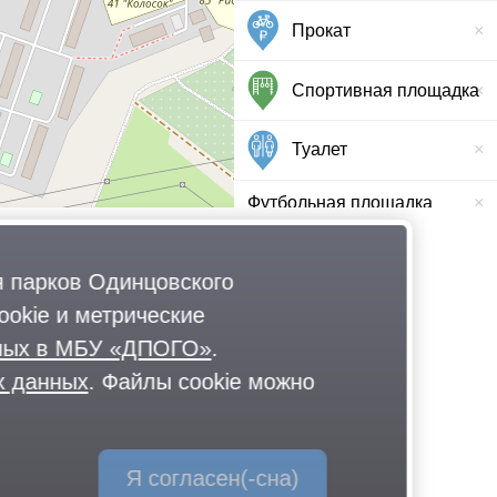
Прокат
Спортивная площадка
Туалет
Футбольная площадка
 парков Одинцовского
okie и метрические
нных в МБУ «ДПОГО»
.
х данных
. Файлы cookie можно
Я согласен(-сна)