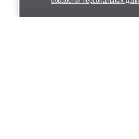
обработки персональных да
О нас
Проекты и концепции
Документы
Вакансии
Правила поведения в парках
МБУ «Дирекция парков Одинцовского 
округа»