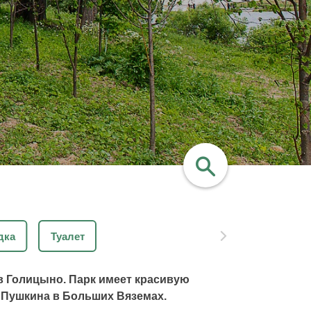
найти
дка
Туалет
 в Голицыно. Парк имеет красивую
 Пушкина в Больших Вяземах.