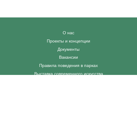
О нас
Проекты и концепции
Документы
Вакансии
Правила поведения в парках
Выставка современного искусства
Афиша
Парковки
Контакты
+7 495 128-02-06
dp@odinparki.ru
Политика обработки персональных данных
Версия для слабовидящих