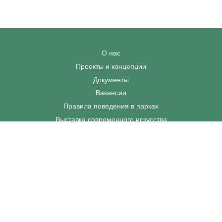
О нас
Проекты и концепции
Документы
Вакансии
Правила поведения в парках
Выставка современного искусства
Афиша
Парковки
Контакты
+7 495 128-02-06
dp@odinparki.ru
Политика обработки персональных данных
Версия для слабовидящих