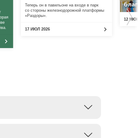
благ
Теперь он в павильоне на входе в парк
со стороны железнодорожной платформы
т
«Раздоры».
торая
12 ИЮН
иве
ёва.
17 ИЮЛ 2026
боты: