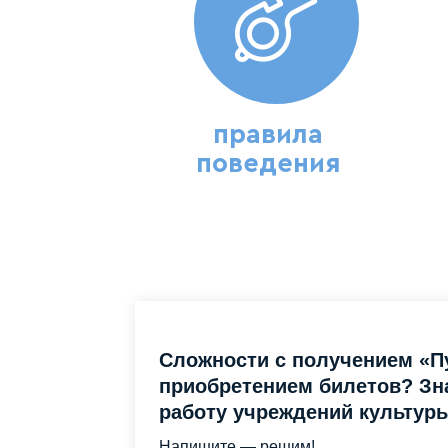
— будни: 09:30 — 22:00
— выходные и праздничные д
правила
Городской парк Звенигоро
поведения
Открыт круглосуточно. Режи
Парк Героев 1812 года
:
Сложности с получением «П
Открыт круглосуточно. Режи
приобретением билетов? Зна
работу учреждений культур
Напишите — решим!