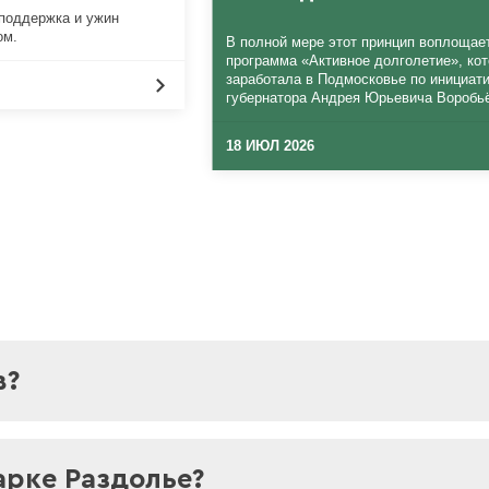
 поддержка и ужин
ом.
В полной мере этот принцип воплощае
программа «Активное долголетие», ко
заработала в Подмосковье по инициат
губернатора Андрея Юрьевича Воробь
18 ИЮЛ 2026
в?
вно. Пожалуйста, ознакомьтесь с графиком ра
арке Раздолье?