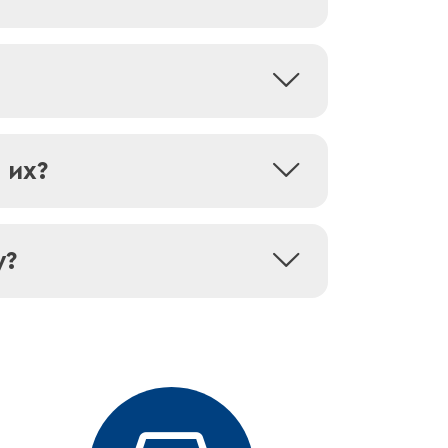
арвиха», вмещает до 40
онам отдыха и развлечениям
ами.
 их?
о при наличии поводка, а у
8:00 по телефону:
/odinparki
у?
o@park-razdolye.ru
, а также