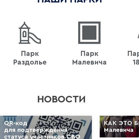
Парк
Парк
Пар
Раздолье
Малевича
1
НОВОСТИ
QR-код
КАК ЭТО Б
для подтверждения
Малевича
статуса участников СВО