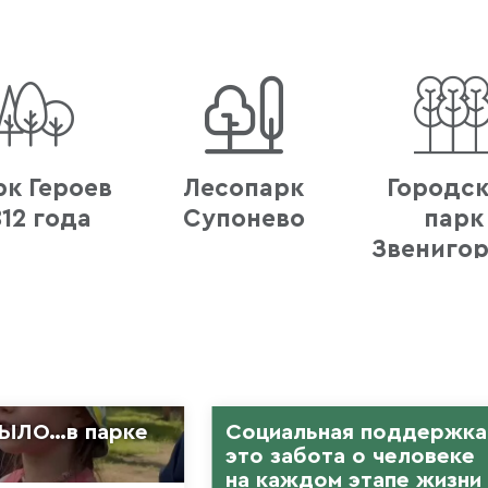
к Героев
Лесопарк
Городс
812 года
Супонево
парк
Звениго
ЫЛО…в парке
Социальная поддержк
это забота о человеке
на каждом этапе жизни