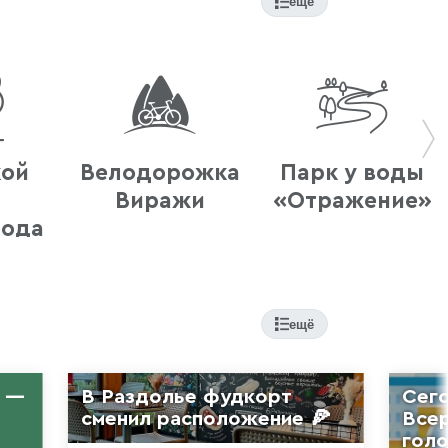
ещё
кой
Велодорожка
Парк у воды
Виражи
«Отражение»
рода
ещё
а —
В Раздолье фудкорт
Сег
сменил расположение 🍕
Все
голо