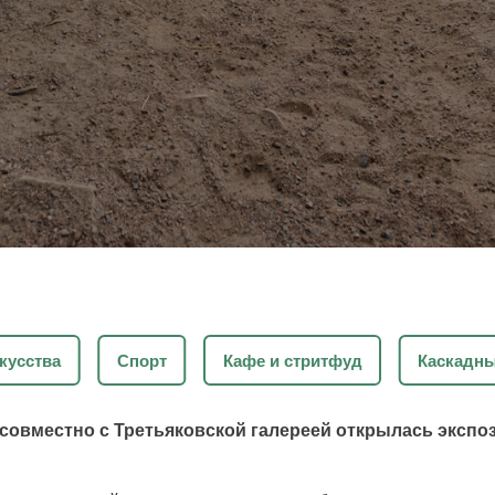
кусства
Спорт
Кафе и стритфуд
Каскадн
а совместно с Третьяковской галереей открылась эксп