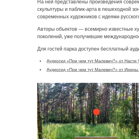
На ней представлены произведения соврем
скульптуры и паблик-арта в пешеходной зо
современных художников с идеями русског
Авторы объектов — всемирно известные худ
поколений, уже получившие международно
Для гостей парка доступен бесплатный ауди
Аудиогид «При чем тут Малевич?» от Насти
Аудиогид «При чем тут Малевич?» от Ирины