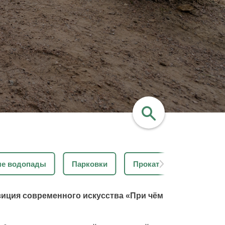
найти
ые водопады
Парковки
Прокат
Туалеты
озиция современного искусства «При чём