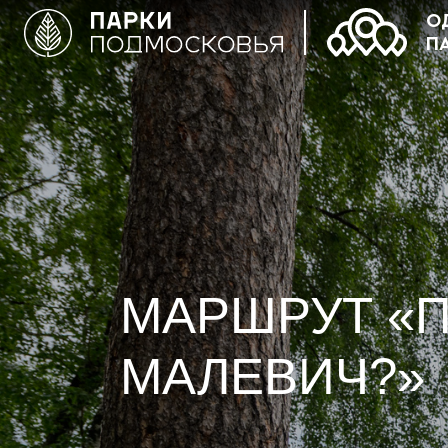
О
П
МАРШРУТ «П
МАЛЕВИЧ?»