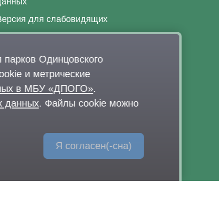
данных
Версия для слабовидящих
Обратная связь
 парков Одинцовского
через Telegram-канал
okie и метрические
парка
нных в МБУ «ДПОГО»
.
х данных
. Файлы cookie можно
Я согласен(-сна)