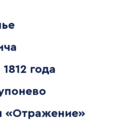
лье
ича
 1812 года
упонево
ы «Отражение»