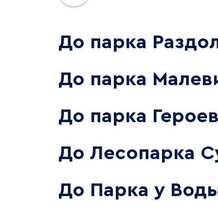
До парка Раздо
До парка Малев
До парка Героев
До Лесопарка С
До Парка у Вод