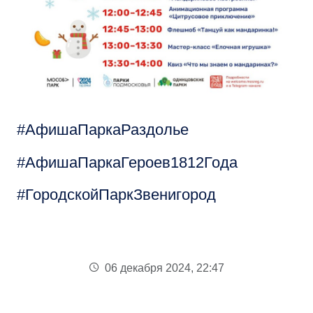
АфишаПаркаРаздолье
АфишаПаркаГероев1812Года
ГородскойПаркЗвенигород
06 декабря 2024, 22:47