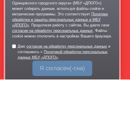
Одинцовского городского округа» (МБУ «ДПОГО»)
Выставка современного искусства
может собирать данные, используя файлы cookie и
метрические программы. Это соответствует
Политике
Афиша
обработки и защиты персональных данных в МБУ
Парковки
«ДПОГО»
. Продолжая работу с сайтом, Вы даете свое
согласие на обработку персональных данных
. Файлы
Контакты
cookie можно отключить в настройках Вашего браузера.
+7 495 128-02-06
Даю
согласие на обработку персональных данных
и
dp@odinparki.ru
соглашаюсь с
Политикой обработки персональных
Политика обработки персональных данных
данных МБУ «ДПОГО»
.
Версия для слабовидящих
Я согласен(-сна)
МБУ «Дирекция парков Одинцовского городского округа»
Обратная связь
через Telegram-канал парка