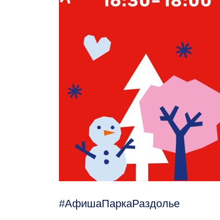
АфишаПаркаРаздолье