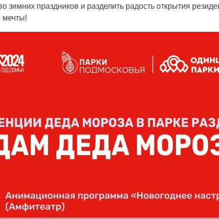
о зимних праздников и разделить радость открытия резиде
е мечты!