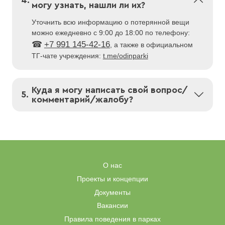
4.
— выходные и праздничные дни: 10:00 — 21:30
могу узнать, нашли ли их?
Обратите внимание — выгул питомцев
на территории парков разрешен только
Уточнить всю информацию о потерянной вещи
при наличии поводка, а у крупных пород —
можно ежедневно с 9:00 до 18:00 по телефону:
Парк Малевича
:
и намордника.
+7 991 145-42-16
, а также в официальном
ТГ-чате учреждения:
t.me/odinparki
Открыт круглосуточно.
Режим работы инфраструктуры:
Куда я могу написать свой вопрос/
— будни: 09:30 — 22:00
5.
комментарий/жалобу?
— выходные и праздничные дни: 09:30 — 22:00
Все вопросы, касающимся работы парков, вы
можете прислать на почту:
info@park-
razdolye.ru
, а также в официальный
ТГ-чат
Городской парк Звенигород
:
учреждения
.
Открыт круглосуточно. Режим работы
О нас
инфраструктуры: 09:00 — 22:00
Проекты и концепции
Документы
Вакансии
Парк Героев 1812 года
:
Правила поведения в парках