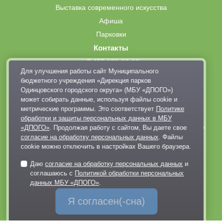
Открыт круглосуточно. Режим работы
Выставка современного искусства
инфраструктуры: 10:00 — 21:00
Афиша
Парковки
Контакты
+7 495 128-02-06
Для улучшения работы сайт Муниципального
dp@odinparki.ru
бюджетного учреждения «Дирекция парков
Политика обработки персональных данных
Одинцовского городского округа» (МБУ «ДПОГО»)
может собирать данные, используя файлы cookie и
Версия для слабовидящих
метрические программы. Это соответствует
Политике
обработки и защиты персональных данных в МБУ
МБУ «Дирекция парков Одинцовского городского округа»
«ДПОГО»
. Продолжая работу с сайтом, Вы даете свое
согласие на обработку персональных данных
. Файлы
cookie можно отключить в настройках Вашего браузера.
Даю
согласие на обработку персональных данных
и
соглашаюсь с
Политикой обработки персональных
данных МБУ «ДПОГО»
.
Обратная связь
Я согласен(-сна)
через Telegram-канал парка