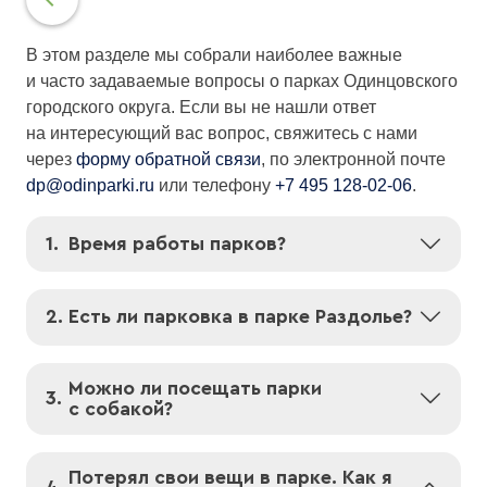
В этом разделе мы собрали наиболее важные
и часто задаваемые вопросы о парках Одинцовского
городского округа. Если вы не нашли ответ
на интересующий вас вопрос, свяжитесь с нами
через
форму обратной связи
, по электронной почте
dp@odinparki.ru
или телефону
+7 495 128-02-06
.
1.
Время работы парков?
Наши парки работают ежедневно. Пожалуйста,
ознакомьтесь с графиком работы:
2.
Есть ли парковка в парке Раздолье?
Парк Раздолье
:
Бесплатная
парковка парка Раздолье,
находящаяся со стороны ТСЖ «Барвиха»,
Открыт круглосуточно.
Можно ли посещать парки
3.
вмещает до 40 автомобилей
, обеспечивая
с собакой?
Режим работы инфраструктуры:
посетителям удобный и безопасный доступ к зонам
Можно. Мы не ограничиваем вас в посещении
отдыха и развлечениям парка.
— будни: 11:00 — 21:00
парков с домашними питомцами.
Потерял свои вещи в парке. Как я