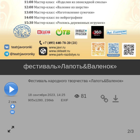
фестиваль»Лапоть&Валенок»
Фестиваль народного творчества «Лапоть&Валенок»
18 сентября 2023, 14:25
81
905x1280, 236kb
EXIF
2
сек.
2/3