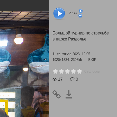
2
сек.
Большой турнир по стрельбе
в парке Раздолье
11 сентября 2023, 12:05
1920x1534, 2398kb
EXIF
0 голосов
17
0