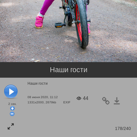
Наши гости
Наши гости
08 июня 2020, 11:12
44
1331x2000, 2679kb
EXIF
2
сек.
178/240