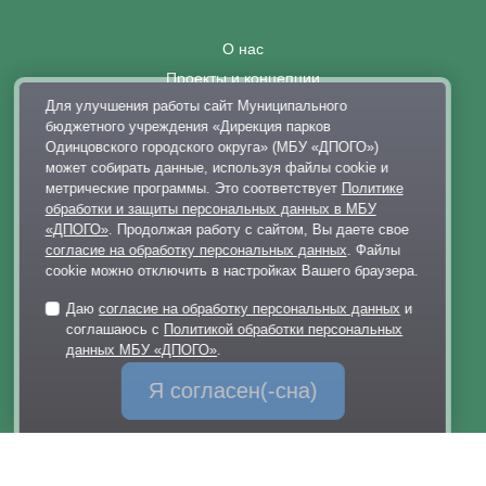
О нас
Проекты и концепции
Для улучшения работы сайт Муниципального
Документы
бюджетного учреждения «Дирекция парков
Вакансии
Одинцовского городского округа» (МБУ «ДПОГО»)
Правила поведения в парках
может собирать данные, используя файлы cookie и
метрические программы. Это соответствует
Политике
Выставка современного искусства
обработки и защиты персональных данных в МБУ
Афиша
«ДПОГО»
. Продолжая работу с сайтом, Вы даете свое
согласие на обработку персональных данных
. Файлы
Парковки
cookie можно отключить в настройках Вашего браузера.
Контакты
Даю
согласие на обработку персональных данных
и
+7 495 128-02-06
соглашаюсь с
Политикой обработки персональных
dp@odinparki.ru
данных МБУ «ДПОГО»
.
Политика обработки персональных данных
Я согласен(-сна)
Версия для слабовидящих
МБУ «Дирекция парков Одинцовского городского округа»