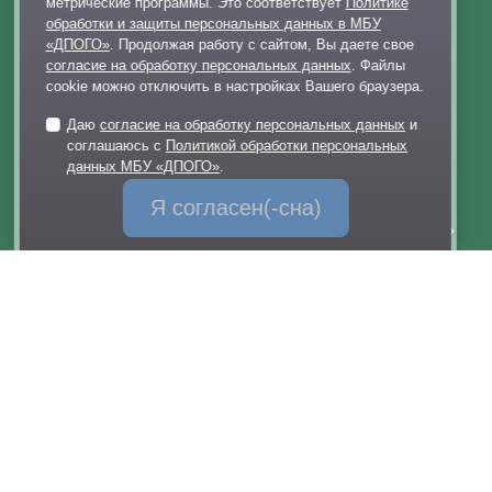
метрические программы. Это соответствует
Политике
обработки и защиты персональных данных в МБУ
Парковки
«ДПОГО»
. Продолжая работу с сайтом, Вы даете свое
Контакты
согласие на обработку персональных данных
. Файлы
cookie можно отключить в настройках Вашего браузера.
+7 495 128-02-06
dp@odinparki.ru
Даю
согласие на обработку персональных данных
и
Политика обработки персональных данных
соглашаюсь с
Политикой обработки персональных
данных МБУ «ДПОГО»
.
Версия для слабовидящих
Я согласен(-сна)
МБУ «Дирекция парков Одинцовского городского округа»
Обратная связь
через Telegram-канал парка