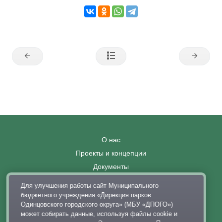
О нас
Проекты и концепции
Документы
Вакансии
Для улучшения работы сайт Муниципального
Правила поведения в парках
бюджетного учреждения «Дирекция парков
Одинцовского городского округа» (МБУ «ДПОГО»)
Выставка современного искусства
может собирать данные, используя файлы cookie и
Афиша