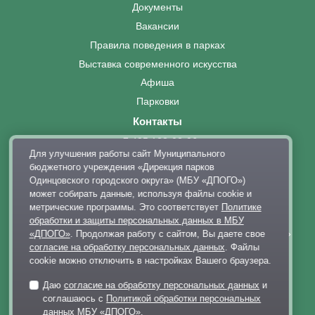
Документы
Вакансии
Правила поведения в парках
Выставка современного искусства
Афиша
Парковки
Контакты
+7 495 128-02-06
Для улучшения работы сайт Муниципального
dp@odinparki.ru
бюджетного учреждения «Дирекция парков
Политика обработки персональных данных
Одинцовского городского округа» (МБУ «ДПОГО»)
может собирать данные, используя файлы cookie и
Версия для слабовидящих
метрические программы. Это соответствует
Политике
обработки и защиты персональных данных в МБУ
МБУ «Дирекция парков Одинцовского городского округа»
«ДПОГО»
. Продолжая работу с сайтом, Вы даете свое
согласие на обработку персональных данных
. Файлы
cookie можно отключить в настройках Вашего браузера.
Даю
согласие на обработку персональных данных
и
соглашаюсь с
Политикой обработки персональных
данных МБУ «ДПОГО»
.