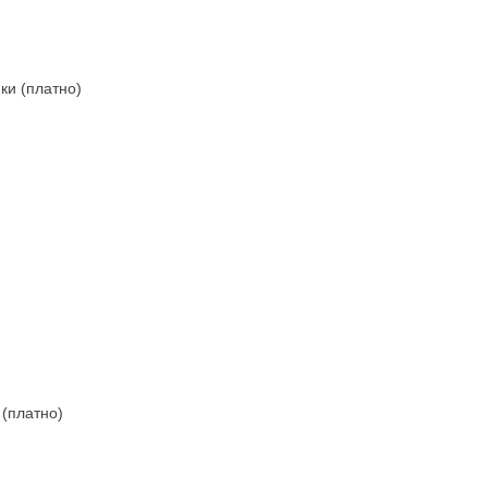
ки (платно)
)
 (платно)
)