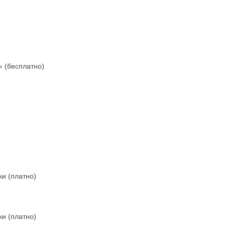
)
» (бесплатно)
и (платно)
и (платно)