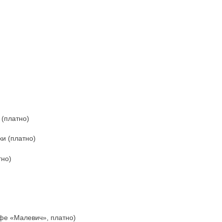
 (платно)
и (платно)
тно)
афе «Малевич», платно)