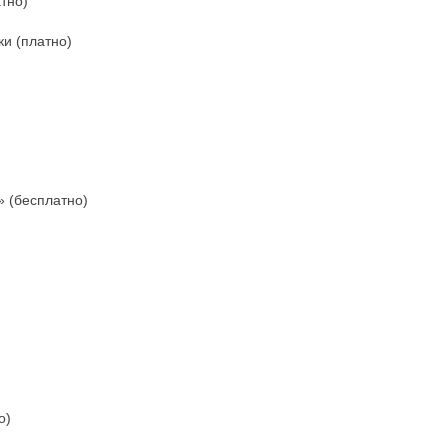
атно)
и (платно)
» (бесплатно)
о)