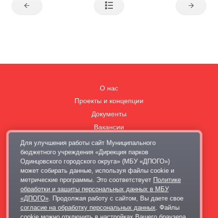
О нас
Проекты и концепции
Документы
Вакансии
Правила поведения в парках
Для улучшения работы сайт Муниципального
бюджетного учреждения «Дирекция парков
Выставка современного искусства
Одинцовского городского округа» (МБУ «ДПОГО»)
Афиша
может собирать данные, используя файлы cookie и
Парковки
метрические программы. Это соответствует
Политике
обработки и защиты персональных данных в МБУ
Контакты
«ДПОГО»
. Продолжая работу с сайтом, Вы даете свое
+7 495 128-02-06
согласие на обработку персональных данных
. Файлы
cookie можно отключить в настройках Вашего браузера.