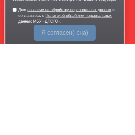
dp@odinparki.ru
Политика обработки персональных данных
Даю
согласие на обработку персональных данных
и
соглашаюсь с
Политикой обработки персональных
Версия для слабовидящих
данных МБУ «ДПОГО»
.
Я согласен(-сна)
МБУ «Дирекция парков Одинцовского городского округа»
Обратная связь
через Telegram-канал парка