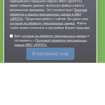
Одинцовского городского округа» (МБУ «ДПОГО»)
+7 495 128-02-06
может собирать данные, используя файлы cookie и
метрические программы. Это соответствует
Политике
dp@odinparki.ru
обработки и защиты персональных данных в МБУ
Политика обработки персональных данных
«ДПОГО»
. Продолжая работу с сайтом, Вы даете свое
Версия для слабовидящих
согласие на обработку персональных данных
. Файлы
cookie можно отключить в настройках Вашего браузера.
МБУ «Дирекция парков Одинцовского городского округа»
Даю
согласие на обработку персональных данных
и
соглашаюсь с
Политикой обработки персональных
данных МБУ «ДПОГО»
.
Я согласен(-сна)
Обратная связь
через Telegram-канал парка