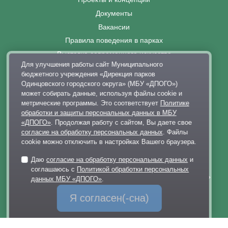
Документы
Вакансии
Правила поведения в парках
Выставка современного искусства
Для улучшения работы сайт Муниципального
Афиша
бюджетного учреждения «Дирекция парков
Парковки
Одинцовского городского округа» (МБУ «ДПОГО»)
может собирать данные, используя файлы cookie и
Контакты
метрические программы. Это соответствует
Политике
+7 495 128-02-06
обработки и защиты персональных данных в МБУ
«ДПОГО»
. Продолжая работу с сайтом, Вы даете свое
dp@odinparki.ru
согласие на обработку персональных данных
. Файлы
Политика обработки персональных данных
cookie можно отключить в настройках Вашего браузера.
Версия для слабовидящих
Даю
согласие на обработку персональных данных
и
соглашаюсь с
Политикой обработки персональных
МБУ «Дирекция парков Одинцовского городского округа»
данных МБУ «ДПОГО»
.
Я согласен(-сна)