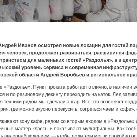
Андрей Иванов осмотрел новые локации для гостей па
сяч человек, продолжает развиваться: расширился фуд-
странством для маленьких гостей «Раздолья», а в цент
о высокий уровень сервиса и современная инфраструк
сковской области Андрей Воробьев и региональное пра
е «Раздолье». Пункт проката работает отлично, в наличии вс
ься и по резиновому декингу переходить на каток. Лед зал
я техники рядом мы сделали ангар. Все это позволяет под
ерия, где можно вкусно перекусить, согреться чаем и кофе
уживают зону кафе, рядом со вторым входом в «Раздолье» 
ичные мастер-классы и показывают мультфильмы. Как сооб
ь видеонаблюдением — чтобы родители могли спокойно ост