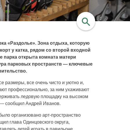
рка «Раздолье». Зона отдыха, которую
найти
корт у катка, рядом со второй входной
ре парка открыта комната матери
тура парковых пространств — ключевые
вительство.
е размеры, все очень чисто и уютно и,
ивают профессионально, за ним ухаживают
держивать ледовую площадку на высоком
», — сообщил Андрей Иванов.
было организовано арт-пространство
щил глава Одинцовского округа,
авлять детей играть в павильоне.