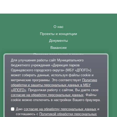
О нас
Проекты и концепции
Документы
Вакансии
Правила поведения в парках
Для улучшения работы сайт Муниципального
Выставка современного искусства
бюджетного учреждения «Дирекция парков
Афиша
Одинцовского городского округа» (МБУ «ДПОГО»)
может собирать данные, используя файлы cookie и
Парковки
метрические программы. Это соответствует
Политике
Контакты
обработки и защиты персональных данных в МБУ
«ДПОГО»
. Продолжая работу с сайтом, Вы даете свое
+7 495 128-02-06
согласие на обработку персональных данных
. Файлы
dp@odinparki.ru
cookie можно отключить в настройках Вашего браузера.
Политика обработки персональных данных
Даю
согласие на обработку персональных данных
и
Версия для слабовидящих
соглашаюсь с
Политикой обработки персональных