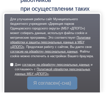
при осуществлении таких
закупок, которая приводит
Для улучшения работы сайт Муниципального
бюджетного учреждения «Дирекция парков
или может привести
Одинцовского городского округа» (МБУ «ДПОГО»)
может собирать данные, используя файлы cookie и
к конфликту интересов
метрические программы. Это соответствует
Политике
обработки и защиты персональных данных в МБУ
«ДПОГО»
. Продолжая работу с сайтом, Вы даете свое
Постановление № 4295 от 04
согласие на обработку персональных данных
. Файлы
cookie можно отключить в настройках Вашего браузера.
июля 2023
Даю
согласие на обработку персональных данных
и
О реализации социально ориентированного
соглашаюсь с
Политикой обработки персональных
проекта «Карта семьи мобилизованного»
данных МБУ «ДПОГО»
.
на территории Одинцовского городского округа
Я согласен(-сна)
Московской области