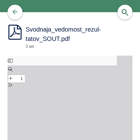
Svodnaja_vedomost_rezul-
tatov_SOUT.pdf
найти
3 мб