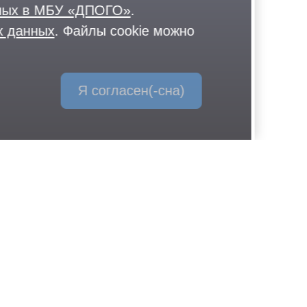
нных в МБУ «ДПОГО»
.
х данных
. Файлы cookie можно
Я согласен(-сна)
136