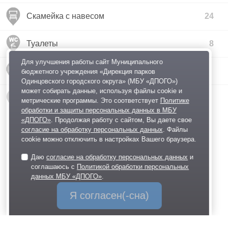
Скамейка с навесом
24
Туалеты
8
Для улучшения работы сайт Муниципального
Уличная зарядная станция
бюджетного учреждения «Дирекция парков
Одинцовского городского округа» (МБУ «ДПОГО»)
может собирать данные, используя файлы cookie и
Хаски Лэнд
метрические программы. Это соответствует
Политике
обработки и защиты персональных данных в МБУ
«ДПОГО»
. Продолжая работу с сайтом, Вы даете свое
согласие на обработку персональных данных
. Файлы
cookie можно отключить в настройках Вашего браузера.
Даю
согласие на обработку персональных данных
и
соглашаюсь с
Политикой обработки персональных
данных МБУ «ДПОГО»
.
Я согласен(-сна)