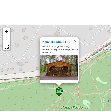
+
−
×
Избушка Бабы-Яги
Волшебный домик, где
можно окунуться в мир сказок
и чудес.