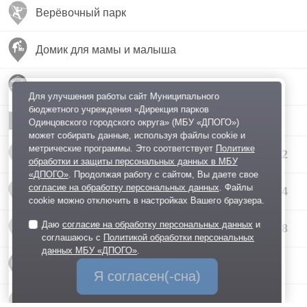
Верёвочный парк
Домик для мамы и малыша
Избушка Бабы-Яги
Для улучшения работы сайт Муниципального
бюджетного учреждения «Дирекция парков
Парковки
Одинцовского городского округа» (МБУ «ДПОГО»)
может собирать данные, используя файлы cookie и
метрические программы. Это соответствует
Политике
Площадки для выгула собак
2
обработки и защиты персональных данных в МБУ
«ДПОГО»
. Продолжая работу с сайтом, Вы даете свое
согласие на обработку персональных данных
. Файлы
Скамейка с навесом
24
cookie можно отключить в настройках Вашего браузера.
Даю
согласие на обработку персональных данных
и
Туалеты
8
соглашаюсь с
Политикой обработки персональных
данных МБУ «ДПОГО»
.
Уличная зарядная станция
Я согласен(-сна)
Хаски Лэнд