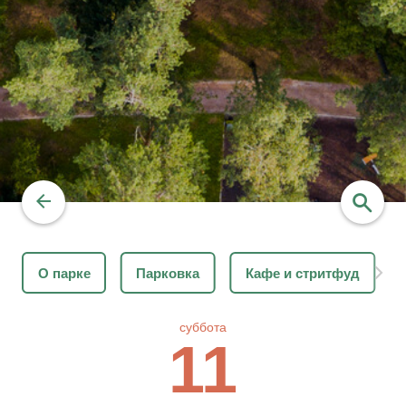
О парке
Парковка
Кафе и стритфуд
найти
суббота
11